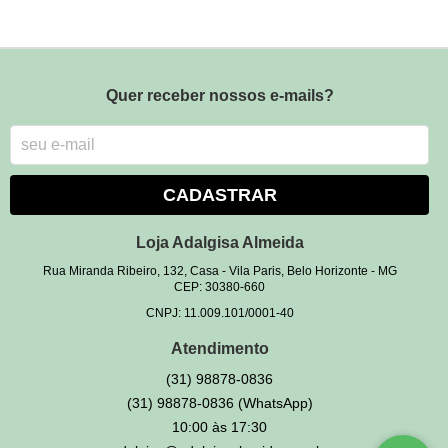
Quer receber nossos e-mails?
CADASTRAR
Loja Adalgisa Almeida
Rua Miranda Ribeiro, 132, Casa
-
Vila Paris, Belo Horizonte
-
MG
CEP: 30380-660
CNPJ: 11.009.101/0001-40
Atendimento
(31)
98878-0836
(31)
98878-0836
(WhatsApp)
10:00 às 17:30