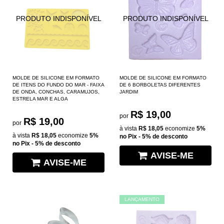
MOLDE DE SILICONE EM FORMATO
MOLDE DE SILICONE EM FORMATO
DE ITENS DO FUNDO DO MAR - FAIXA
DE 6 BORBOLETAS DIFERENTES
DE ONDA, CONCHAS, CARAMUJOS,
JARDIM
ESTRELA MAR E ALGA
R$ 19,00
por
R$ 19,00
por
à vista
R$ 18,05
economize
5%
à vista
R$ 18,05
economize
5%
no Pix - 5% de desconto
no Pix - 5% de desconto
AVISE-ME
AVISE-ME
LANÇAMENTO