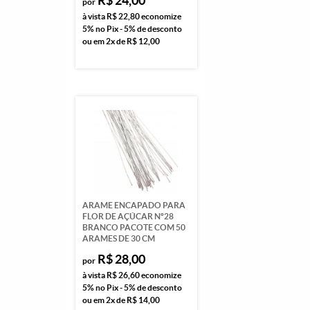
R$ 24,00
por
à vista
R$ 22,80
economize
5%
no Pix - 5% de desconto
ou em
2x
de
R$ 12,00
ARAME ENCAPADO PARA
FLOR DE AÇÚCAR Nº28
BRANCO PACOTE COM 50
ARAMES DE 30 CM
R$ 28,00
por
à vista
R$ 26,60
economize
5%
no Pix - 5% de desconto
ou em
2x
de
R$ 14,00