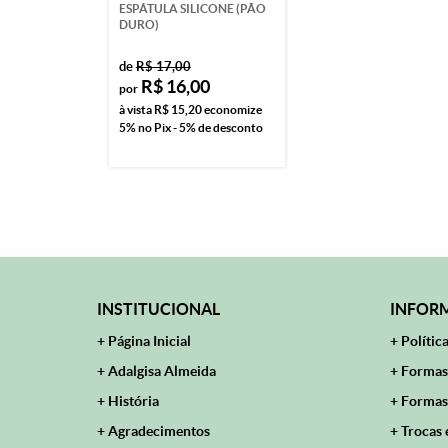
ESPÁTULA SILICONE (PÃO
DURO)
de
R$ 17,00
R$ 16,00
por
à vista
R$ 15,20
economize
5%
no Pix - 5% de desconto
INSTITUCIONAL
INFORM
Página Inicial
Polític
Adalgisa Almeida
Formas
História
Formas
Agradecimentos
Trocas 