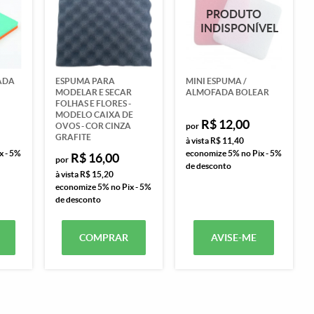
ADA
ESPUMA PARA
MINI ESPUMA /
MODELAR E SECAR
ALMOFADA BOLEAR
FOLHAS E FLORES -
MODELO CAIXA DE
R$ 12,00
OVOS - COR CINZA
por
GRAFITE
à vista
R$ 11,40
x - 5%
economize
5%
no Pix - 5%
R$ 16,00
por
de desconto
à vista
R$ 15,20
economize
5%
no Pix - 5%
de desconto
COMPRAR
AVISE-ME