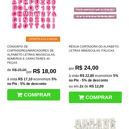
OFERTA EXCLUSIVA
CONJUNTO DE
RÉGUA CORTADORA DO ALFABETO.
CORTADORES/MARCADORES DE
LETRAS MINÚSCULAS ITÁLICAS
ALFABETO LETRAS MAIÚSCULAS,
NÚMEROS E CARACTERES 40
PEÇAS
R$ 24,00
por
de
R$ 25,00
R$ 18,00
por
à vista
R$ 22,80
economize
5%
à vista
R$ 17,10
economize
5%
no Pix - 5% de desconto
no Pix - 5% de desconto
ou em
2x
de
R$ 12,00
COMPRAR
COMPRAR