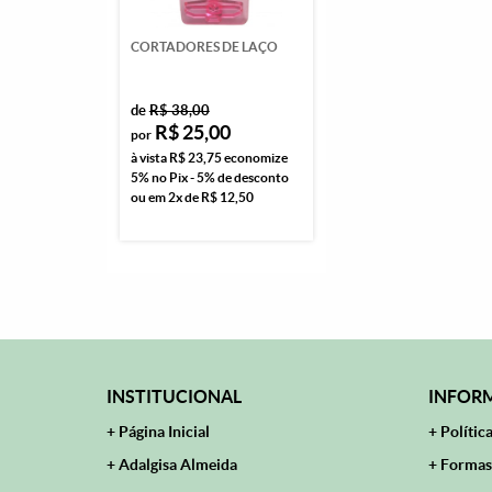
CORTADORES DE LAÇO
de
R$ 38,00
R$ 25,00
por
à vista
R$ 23,75
economize
5%
no Pix - 5% de desconto
ou em
2x
de
R$ 12,50
INSTITUCIONAL
INFORM
Página Inicial
Polític
Adalgisa Almeida
Formas