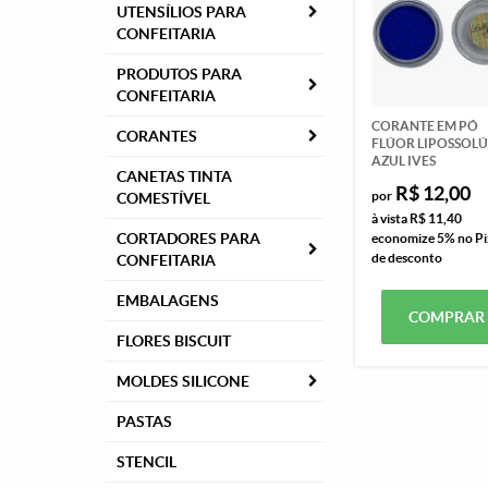
UTENSÍLIOS PARA
CONFEITARIA
PRODUTOS PARA
CONFEITARIA
CORANTE EM PÓ
CORANTES
FLÚOR LIPOSSOL
AZUL IVES
CANETAS TINTA
R$ 12,00
por
COMESTÍVEL
à vista
R$ 11,40
CORTADORES PARA
economize
5%
no Pi
de desconto
CONFEITARIA
EMBALAGENS
COMPRAR
FLORES BISCUIT
MOLDES SILICONE
PASTAS
STENCIL