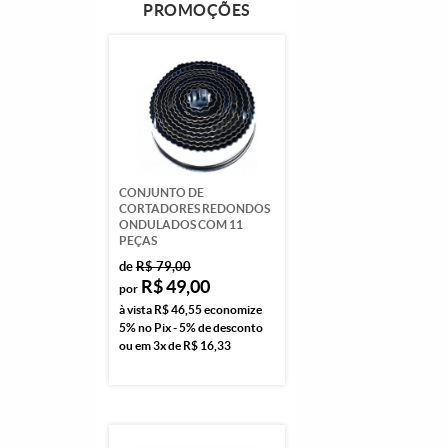
PROMOÇÕES
CONJUNTO DE
CORTADORES REDONDOS
ONDULADOS COM 11
PEÇAS
de
R$ 79,00
R$ 49,00
por
à vista
R$ 46,55
economize
5%
no Pix - 5% de desconto
ou em
3x
de
R$ 16,33