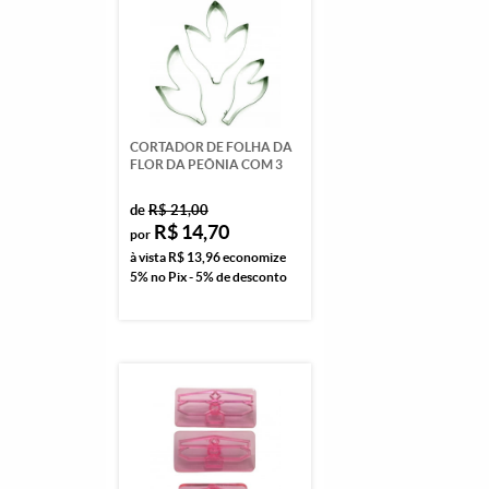
CORTADOR DE FOLHA DA
FLOR DA PEÔNIA COM 3
de
R$ 21,00
R$ 14,70
por
à vista
R$ 13,96
economize
5%
no Pix - 5% de desconto