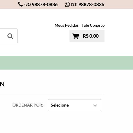
98878-0836
98878-0836
(31)
(31)
Meus Pedidos
Fale Conosco
R$ 0,00
ON
ORDENAR POR
Selecione