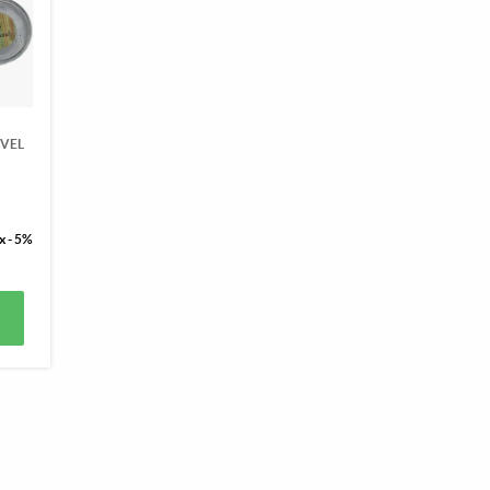
ÚVEL
x - 5%