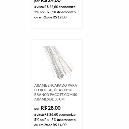
R$ 24,00
por
à vista
R$ 22,80
economize
5%
no Pix - 5% de desconto
ou em
2x
de
R$ 12,00
ARAME ENCAPADO PARA
FLOR DE AÇÚCAR Nº28
BRANCO PACOTE COM 50
ARAMES DE 30 CM
R$ 28,00
por
à vista
R$ 26,60
economize
5%
no Pix - 5% de desconto
ou em
2x
de
R$ 14,00