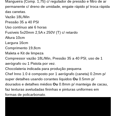
Mangueira (Comp. 1,75) c/ regulador de pressão e filtro de ar
permanente c/ dreno de umidade, engate rápido p/ troca rápida
das canetas.
Vazão 18L/Min
Pressão 35 a 40 PSI
Uso contínuo até 6 horas
Fusíveis 5x20mm 2,5A x 250V (T) c/ retardo
Altura 10cm
Largura 16cm
Comprimento 19,8cm
Maleta e Kit de limpeza
Compressor vazão 18L/Min, Pressão 35 a 40 PSI, uso de 1
aerógrafo ou 1 Pistola por vez.
Chocolateria indicada para produção pequena
Chef Inno 1.0 é composto por 1 aerógrafo (caneta) 0.2mm p/
super detalhes usando corantes líquidos
Ou
0.5mm p/
dourados e detalhes médios
Ou
0.8mm p/ manteiga de cacau,
faz texturas aveludadas fininhas e pinturas uniformes em
formas de policarbonato.