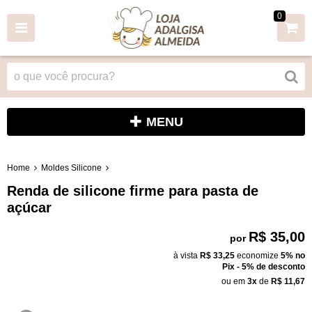
0
MENU
Home
Moldes Silicone
Renda de silicone firme para pasta de
açúcar
R$ 35,00
por
à vista
R$ 33,25
economize
5%
no
Pix - 5% de desconto
ou em
3x
de
R$ 11,67