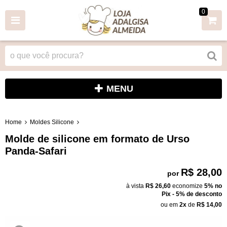
0
MENU
Home
Moldes Silicone
Molde de silicone em formato de Urso
Panda-Safari
R$ 28,00
por
à vista
R$ 26,60
economize
5%
no
Pix - 5% de desconto
ou em
2x
de
R$ 14,00