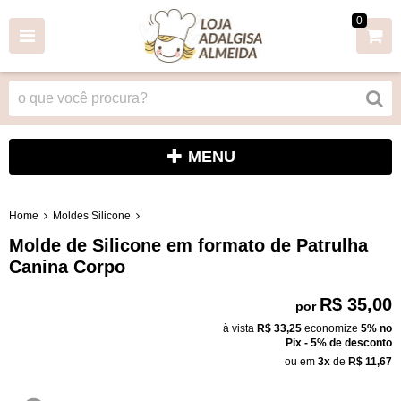
0
MENU
Home
Moldes Silicone
Molde de Silicone em formato de Patrulha
Canina Corpo
R$ 35,00
por
à vista
R$ 33,25
economize
5%
no
Pix - 5% de desconto
ou em
3x
de
R$ 11,67