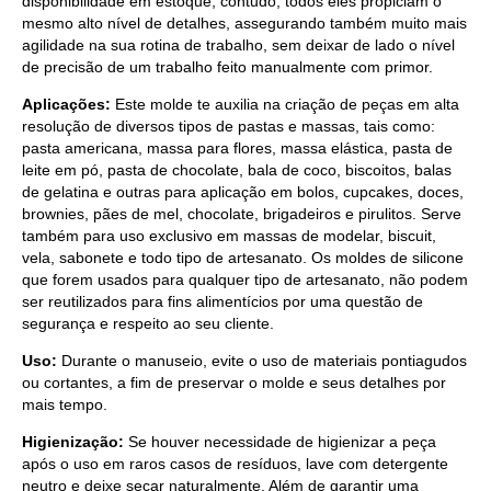
disponibilidade em estoque, contudo, todos eles propiciam o
mesmo alto nível de detalhes, assegurando também muito mais
agilidade na sua rotina de trabalho, sem deixar de lado o nível
de precisão de um trabalho feito manualmente com primor.
Aplicações:
Este molde te auxilia na criação de peças em alta
resolução de diversos tipos de pastas e massas, tais como:
pasta americana, massa para flores, massa elástica, pasta de
leite em pó, pasta de chocolate, bala de coco, biscoitos, balas
de gelatina e outras para aplicação em bolos, cupcakes, doces,
brownies, pães de mel, chocolate, brigadeiros e pirulitos. Serve
também para uso exclusivo em massas de modelar, biscuit,
vela, sabonete e todo tipo de artesanato. Os moldes de silicone
que forem usados para qualquer tipo de artesanato, não podem
ser reutilizados para fins alimentícios por uma questão de
segurança e respeito ao seu cliente.
Uso:
Durante o manuseio, evite o uso de materiais pontiagudos
ou cortantes, a fim de preservar o molde e seus detalhes por
mais tempo.
Higienização:
Se houver necessidade de higienizar a peça
após o uso em raros casos de resíduos, lave com detergente
neutro e deixe secar naturalmente. Além de garantir uma