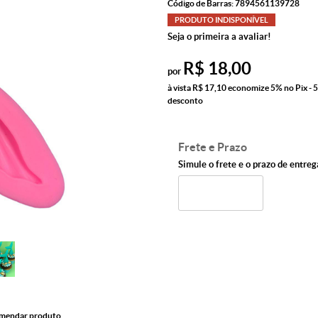
Código de Barras:
7894561139728
PRODUTO INDISPONÍVEL
Seja o primeira a avaliar!
R$ 18,00
por
à vista
R$ 17,10
economize
5%
no Pix - 
desconto
Frete e Prazo
Simule o frete e o prazo de entreg
mendar produto