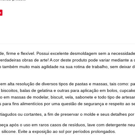
e
ade, firme e flexível. Possui excelente desmoldagem sem a necessidad
erdadeiras obras de arte! A cor deste produto pode variar mediante a 
também muito mais agilidade na sua rotina de trabalho, sem deixar de
 em alta resolução de diversos tipos de pastas e massas, tais como: p
 biscoitos, balas de gelatina e outras para aplicação em bolos, cupcak
vo em massas de modelar, biscuit, vela, sabonete e todo tipo de artes
s para fins alimentícios por uma questão de segurança e respeito ao se
tiagudos ou cortantes, a fim de preservar o molde e seus detalhes po
peça após o uso em raros casos de resíduos, lave com detergente neut
 silicone. Evite a exposição ao sol por períodos prolongados.