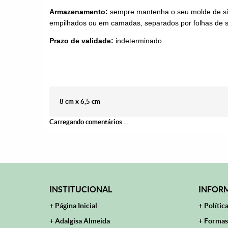
Armazenamento:
sempre mantenha o seu molde de sil
empilhados ou em camadas, separados por folhas de su
Prazo de validade:
indeterminado.
8 cm x 6,5 cm
Carregando comentários ...
INSTITUCIONAL
INFORM
Página Inicial
Polític
Adalgisa Almeida
Formas