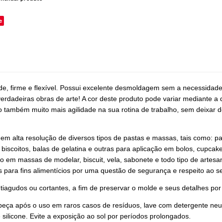
e
ade, firme e flexível. Possui excelente desmoldagem sem a necessidad
erdadeiras obras de arte! A cor deste produto pode variar mediante a 
também muito mais agilidade na sua rotina de trabalho, sem deixar de
 em alta resolução de diversos tipos de pastas e massas, tais como: p
 biscoitos, balas de gelatina e outras para aplicação em bolos, cupcak
vo em massas de modelar, biscuit, vela, sabonete e todo tipo de artes
s para fins alimentícios por uma questão de segurança e respeito ao se
tiagudos ou cortantes, a fim de preservar o molde e seus detalhes po
peça após o uso em raros casos de resíduos, lave com detergente neut
 silicone. Evite a exposição ao sol por períodos prolongados.