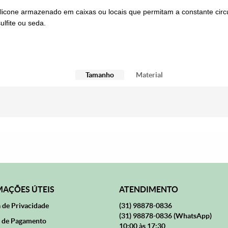
icone armazenado em caixas ou locais que permitam a constante cir
lfite ou seda.
Tamanho
Material
AÇÕES ÚTEIS
ATENDIMENTO
a de Privacidade
(31)
98878-0836
(31)
98878-0836
(WhatsApp)
 de Pagamento
10:00 às 17:30