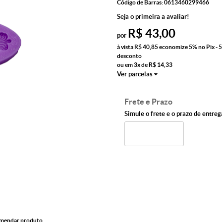
Código de Barras:
0613460299466
Seja o primeira a avaliar!
R$ 43,00
por
à vista
R$ 40,85
economize
5%
no Pix - 
desconto
ou em
3x
de
R$ 14,33
Ver parcelas
Frete e Prazo
Simule o frete e o prazo de entreg
mendar produto