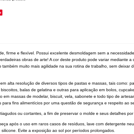
e
ade, firme e flexível. Possui excelente desmoldagem sem a necessidad
erdadeiras obras de arte! A cor deste produto pode variar mediante a 
também muito mais agilidade na sua rotina de trabalho, sem deixar de
 em alta resolução de diversos tipos de pastas e massas, tais como: p
 biscoitos, balas de gelatina e outras para aplicação em bolos, cupcak
vo em massas de modelar, biscuit, vela, sabonete e todo tipo de artes
s para fins alimentícios por uma questão de segurança e respeito ao se
tiagudos ou cortantes, a fim de preservar o molde e seus detalhes po
peça após o uso em raros casos de resíduos, lave com detergente neut
 silicone. Evite a exposição ao sol por períodos prolongados.