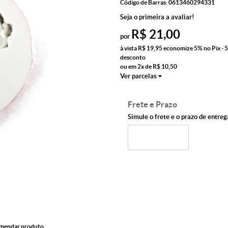
Código de Barras:
0613460294331
Seja o primeira a avaliar!
R$ 21,00
por
à vista
R$ 19,95
economize
5%
no Pix - 
desconto
ou em
2x
de
R$ 10,50
Ver parcelas
Frete e Prazo
Simule o frete e o prazo de entreg
mendar produto