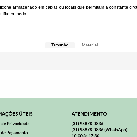
icone armazenado em caixas ou locais que permitam a constante cir
lfite ou seda.
Tamanho
Material
AÇÕES ÚTEIS
ATENDIMENTO
a de Privacidade
(31)
98878-0836
(31)
98878-0836
(WhatsApp)
 de Pagamento
10:00 às 17:30