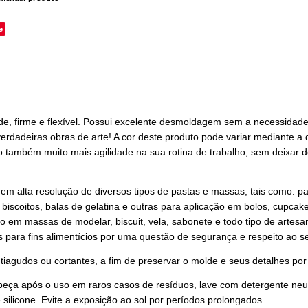
e
ade, firme e flexível. Possui excelente desmoldagem sem a necessidad
erdadeiras obras de arte! A cor deste produto pode variar mediante a 
também muito mais agilidade na sua rotina de trabalho, sem deixar de
 em alta resolução de diversos tipos de pastas e massas, tais como: p
 biscoitos, balas de gelatina e outras para aplicação em bolos, cupcak
vo em massas de modelar, biscuit, vela, sabonete e todo tipo de artes
s para fins alimentícios por uma questão de segurança e respeito ao se
tiagudos ou cortantes, a fim de preservar o molde e seus detalhes po
peça após o uso em raros casos de resíduos, lave com detergente neut
 silicone. Evite a exposição ao sol por períodos prolongados.