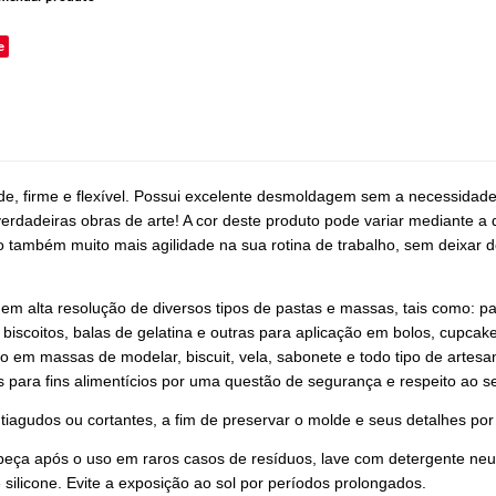
e
ade, firme e flexível. Possui excelente desmoldagem sem a necessidad
erdadeiras obras de arte! A cor deste produto pode variar mediante a 
também muito mais agilidade na sua rotina de trabalho, sem deixar de
 em alta resolução de diversos tipos de pastas e massas, tais como: p
 biscoitos, balas de gelatina e outras para aplicação em bolos, cupcak
vo em massas de modelar, biscuit, vela, sabonete e todo tipo de artes
s para fins alimentícios por uma questão de segurança e respeito ao se
tiagudos ou cortantes, a fim de preservar o molde e seus detalhes po
peça após o uso em raros casos de resíduos, lave com detergente neut
 silicone. Evite a exposição ao sol por períodos prolongados.