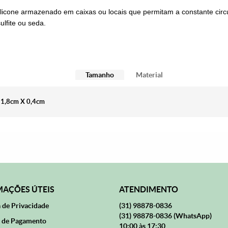
icone armazenado em caixas ou locais que permitam a constante cir
lfite ou seda.
Tamanho
Material
: 1,8cm X 0,4cm
AÇÕES ÚTEIS
ATENDIMENTO
a de Privacidade
(31)
98878-0836
(31)
98878-0836
(WhatsApp)
 de Pagamento
10:00 às 17:30