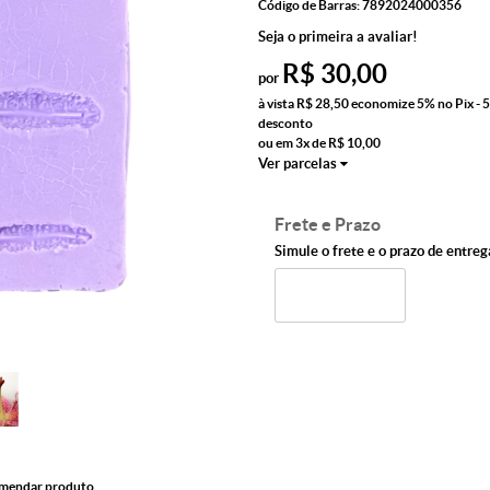
Código de Barras:
7892024000356
Seja o primeira a avaliar!
R$ 30,00
por
à vista
R$ 28,50
economize
5%
no Pix - 
desconto
ou em
3x
de
R$ 10,00
Ver parcelas
Frete e Prazo
Simule o frete e o prazo de entreg
mendar produto