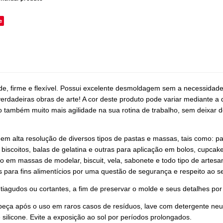
e
ade, firme e flexível. Possui excelente desmoldagem sem a necessidad
erdadeiras obras de arte! A cor deste produto pode variar mediante a 
também muito mais agilidade na sua rotina de trabalho, sem deixar de
 em alta resolução de diversos tipos de pastas e massas, tais como: p
 biscoitos, balas de gelatina e outras para aplicação em bolos, cupcak
vo em massas de modelar, biscuit, vela, sabonete e todo tipo de artes
s para fins alimentícios por uma questão de segurança e respeito ao se
tiagudos ou cortantes, a fim de preservar o molde e seus detalhes po
peça após o uso em raros casos de resíduos, lave com detergente neut
 silicone. Evite a exposição ao sol por períodos prolongados.