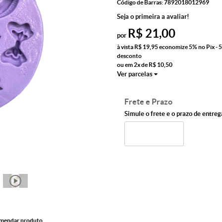
Código de Barras:
7892018012969
Seja o primeira a avaliar!
R$ 21,00
por
à vista
R$ 19,95
economize
5%
no Pix - 
desconto
ou em
2x
de
R$ 10,50
Ver parcelas
Frete e Prazo
Simule o frete e o prazo de entreg
mendar produto