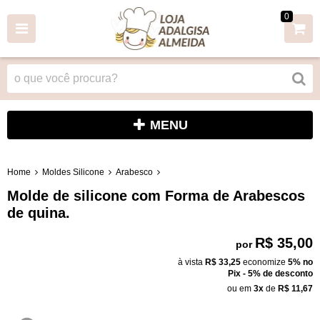
0
MENU
Home
Moldes Silicone
Arabesco
Molde de silicone com Forma de Arabescos
de quina.
R$ 35,00
por
à vista
R$ 33,25
economize
5%
no
Pix - 5% de desconto
ou em
3x
de
R$ 11,67