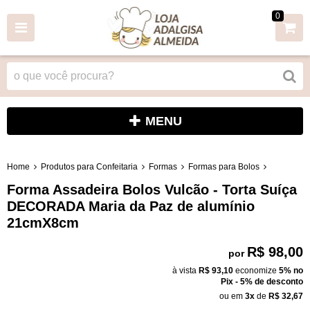
0
MENU
Home
Produtos para Confeitaria
Formas
Formas para Bolos
Forma Assadeira Bolos Vulcão - Torta Suíça
DECORADA Maria da Paz de alumínio
21cmX8cm
R$ 98,00
por
à vista
R$ 93,10
economize
5%
no
Pix - 5% de desconto
ou em
3x
de
R$ 32,67