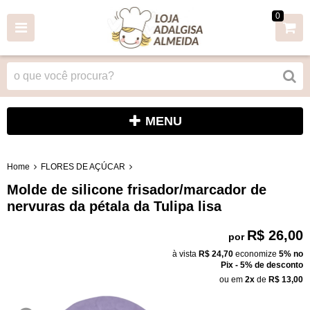
0
MENU
Home
FLORES DE AÇÚCAR
Molde de silicone frisador/marcador de
nervuras da pétala da Tulipa lisa
R$ 26,00
por
à vista
R$ 24,70
economize
5%
no
Pix - 5% de desconto
ou em
2x
de
R$ 13,00