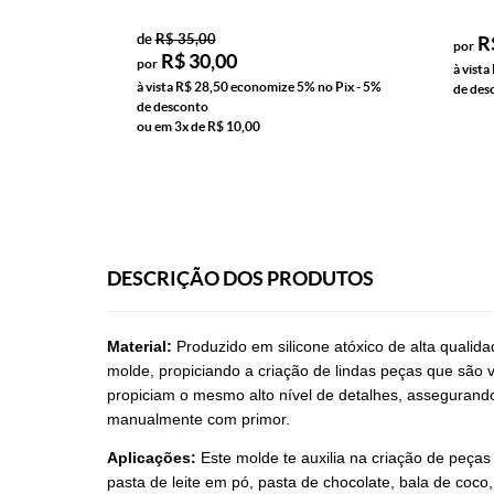
de
R$ 35,00
R
por
R$ 30,00
por
à vista
à vista
R$ 28,50
economize
5%
no Pix - 5%
de des
de desconto
ou em
3x
de
R$ 10,00
DESCRIÇÃO DOS PRODUTOS
Material:
Produzido em silicone atóxico de alta qualid
molde, propiciando a criação de lindas peças que são v
propiciam o mesmo alto nível de detalhes, assegurando 
manualmente com primor.
Aplicações:
Este molde te auxilia na criação de peças
pasta de leite em pó, pasta de chocolate, bala de coco,