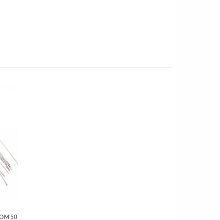
E
OM 50