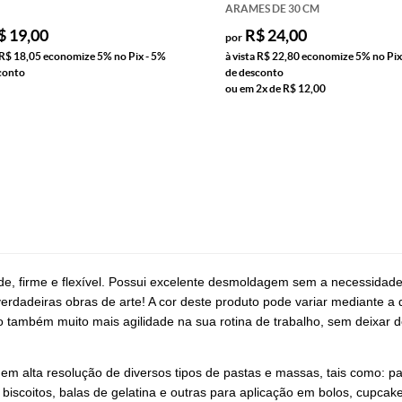
ARAMES DE 30 CM
$ 19,00
R$ 24,00
por
R$ 18,05
economize
5%
no Pix - 5%
à vista
R$ 22,80
economize
5%
no Pix
conto
de desconto
ou em
2x
de
R$ 12,00
ade, firme e flexível. Possui excelente desmoldagem sem a necessidad
erdadeiras obras de arte! A cor deste produto pode variar mediante a 
também muito mais agilidade na sua rotina de trabalho, sem deixar de
 em alta resolução de diversos tipos de pastas e massas, tais como: p
 biscoitos, balas de gelatina e outras para aplicação em bolos, cupcak