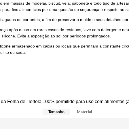
vo em massas de modelar, biscuit, vela, sabonete e todo tipo de artes
s para fins alimentícios por uma questão de segurança e respeito ao se
tiagudos ou cortantes, a fim de preservar o molde e seus detalhes po
peça após o uso em raros casos de resíduos, lave com detergente neut
 silicone. Evite a exposição ao sol por períodos prolongados.
icone armazenado em caixas ou locais que permitam a constante cir
lfite ou seda.
 da Folha de Hortelã
100% permitido para uso com alimentos (a
Tamanho
Material