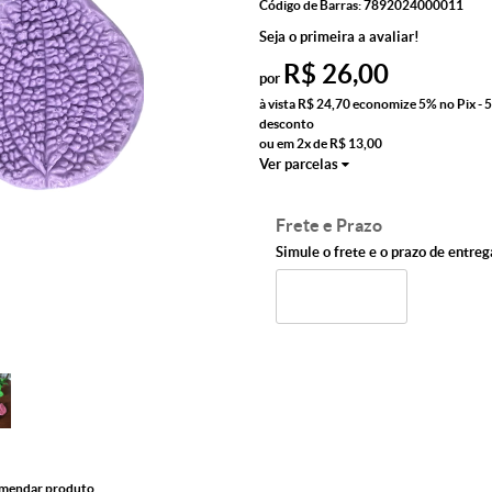
Código de Barras:
7892024000011
Seja o primeira a avaliar!
R$ 26,00
por
à vista
R$ 24,70
economize
5%
no Pix - 
desconto
ou em
2x
de
R$ 13,00
Ver parcelas
Frete e Prazo
Simule o frete e o prazo de entreg
mendar produto