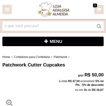
0
MENU
Home
Cortadores para Confeitaria
Patchwork
Patchwork Cutter Cupcakes
R$ 50,00
por
à vista
R$ 47,50
economize
5%
no
Pix - 5% de desconto
ou em
3x
de
R$ 16,67