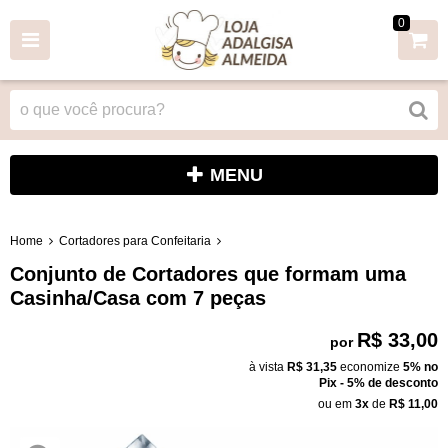
0
MENU
Home
Cortadores para Confeitaria
Conjunto de Cortadores que formam uma
Casinha/Casa com 7 peças
R$ 33,00
por
à vista
R$ 31,35
economize
5%
no
Pix - 5% de desconto
ou em
3x
de
R$ 11,00