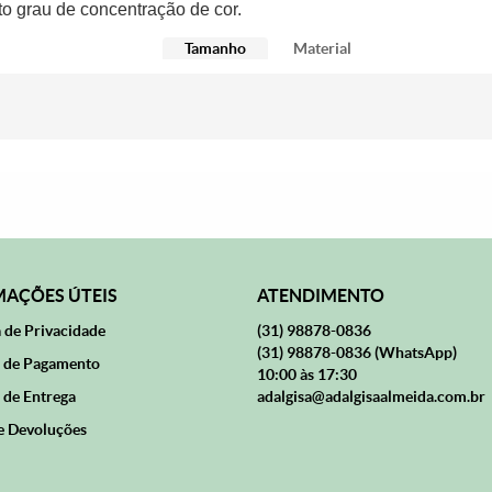
to grau de concentração de cor.
Tamanho
Material
AÇÕES ÚTEIS
ATENDIMENTO
a de Privacidade
(31)
98878-0836
(31)
98878-0836
(WhatsApp)
 de Pagamento
10:00 às 17:30
 de Entrega
adalgisa@adalgisaalmeida.com.br
e Devoluções