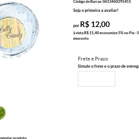
Código de Barras:
0613460295451
Seja o primeira a avaliar!
R$ 12,00
por
à vista
R$ 11,40
economize
5%
no Pix - 
desconto
Frete e Prazo
Simule o frete e o prazo de entreg
mendar produto