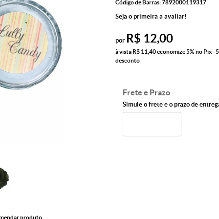
Código de Barras:
7892000119317
Seja o primeira a avaliar!
R$ 12,00
por
à vista
R$ 11,40
economize
5%
no Pix - 
desconto
Frete e Prazo
Simule o frete e o prazo de entreg
mendar produto