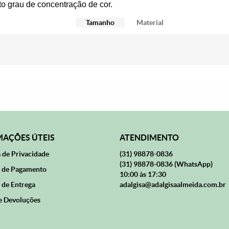
to grau de concentração de cor.
Tamanho
Material
AÇÕES ÚTEIS
ATENDIMENTO
a de Privacidade
(31)
98878-0836
(31)
98878-0836
(WhatsApp)
 de Pagamento
10:00 às 17:30
 de Entrega
adalgisa@adalgisaalmeida.com.br
e Devoluções