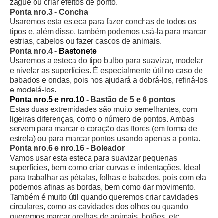
zague ou criar efeitos de ponto.
Ponta nro.3 - Concha
Usaremos esta esteca para fazer conchas de todos os
tipos e, além disso, também podemos usá-la para marcar
estrias, cabelos ou fazer cascos de animais.
Ponta nro.4 -
Bastonete
Usaremos a esteca do tipo bulbo para suavizar, modelar
e nivelar as superfícies. É especialmente útil no caso de
babados e ondas, pois nos ajudará a dobrá-los, refiná-los
e modelá-los.
Ponta nro.5 e nro.10
- Bastão de 5 e 6 pontos
Estas duas extremidades são muito semelhantes, com
ligeiras diferenças, como o número de pontos. Ambas
servem para marcar o coração das flores (em forma de
estrela) ou para marcar pontos usando apenas a ponta.
Ponta nro.6 e nro.16 - Boleador
Vamos usar esta esteca para suavizar pequenas
superfícies, bem como criar curvas e indentações. Ideal
para trabalhar as pétalas, folhas e babados, pois com ela
podemos afinas as bordas, bem como dar movimento.
Também é muito útil quando queremos criar cavidades
circulares, como as cavidades dos olhos ou quando
queremos marcar orelhas de animais, botões, etc.