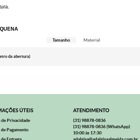
ura.
EQUENA
Tamanho
Material
etro da abertura)
AÇÕES ÚTEIS
ATENDIMENTO
a de Privacidade
(31)
98878-0836
(31)
98878-0836
(WhatsApp)
 de Pagamento
10:00 às 17:30
 de Entrega
adalgisa@adalgisaalmeida.com.br