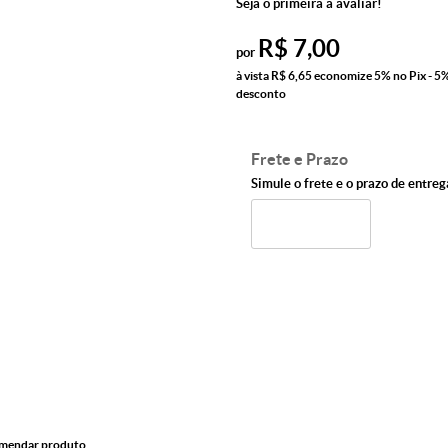
Seja o primeira a avaliar!
R$ 7,00
por
à vista
R$ 6,65
economize
5%
no Pix - 5
desconto
Frete e Prazo
Simule o frete e o prazo de entreg
mendar produto