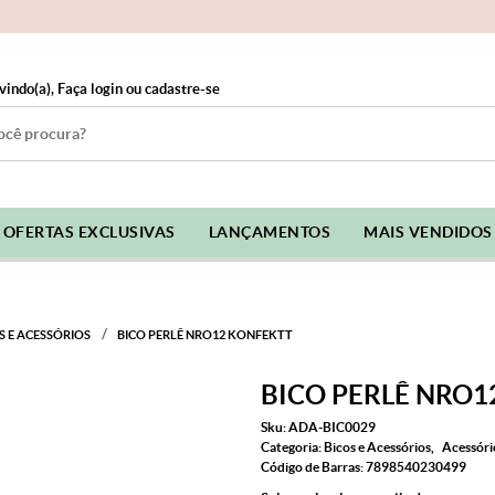
vindo(a),
Faça login
ou
cadastre-se
OFERTAS EXCLUSIVAS
LANÇAMENTOS
MAIS VENDIDOS
S E ACESSÓRIOS
BICO PERLÊ NRO12 KONFEKTT
BICO PERLÊ NRO1
Sku:
ADA-BIC0029
Categoria:
Bicos e Acessórios
Acessório
Código de Barras:
7898540230499