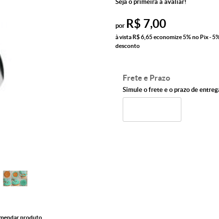
Seja o primeira a avaliar!
R$ 7,00
por
à vista
R$ 6,65
economize
5%
no Pix - 5
desconto
Frete e Prazo
Simule o frete e o prazo de entreg
mendar produto