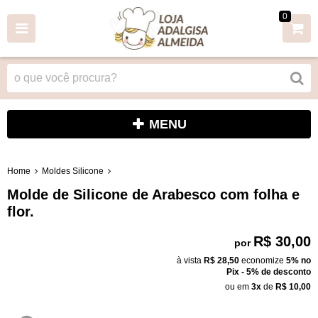
0
MENU
Home
Moldes Silicone
Molde de Silicone de Arabesco com folha e
flor.
R$ 30,00
por
à vista
R$ 28,50
economize
5%
no
Pix - 5% de desconto
ou em
3x
de
R$ 10,00