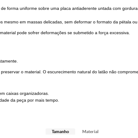
 de forma uniforme sobre uma placa antiaderente untada com gordura ve
isos mesmo em massas delicadas, sem deformar o formato da pétala ou 
 material pode sofrer deformações se submetido a força excessiva.
atamente.
a preservar o material. O escurecimento natural do latão não comprome
em caixas organizadoras.
idade da peça por mais tempo.
Tamanho
Material