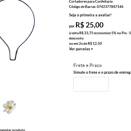
Cortadores para Confeitaria
Código de Barras:
0742377847146
Seja o primeira a avaliar!
R$ 25,00
por
à vista
R$ 23,75
economize
5%
no Pix - 
desconto
ou em
2x
de
R$ 12,50
Ver parcelas
Frete e Prazo
Simule o frete e o prazo de entreg
mendar produto