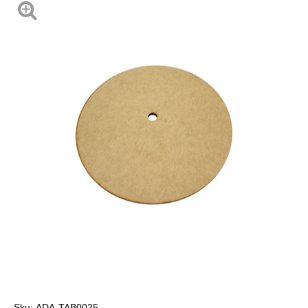
Sku:
ADA-TAB0025